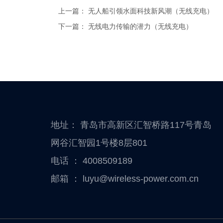
上一篇：
无人船引领水面科技新风潮（无线充电）
下一篇：
无线电力传输的潜力（无线充电）
地址： 青岛市高新区汇智桥路117号青岛
网谷汇智园1号楼8层801
电话 ：
4008509189
邮箱 ：
luyu@wireless-power.com.cn