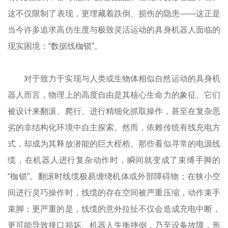
这不仅限制了表现，更埋藏着跌倒、损伤的隐患——这正是
当今许多追求高仿生度与极致灵活运动的具身机器人面临的
现实困境：“数据线枷锁”。
对于致力于实现与人类或生物体相似自然运动的具身机
器人而言，物理上的高度自由是其核心生命力的象征。它们
被设计来翻滚、爬行、进行精细化抓取操作，甚至在复杂恶
劣的非结构化环境中自主探索。然而，依赖传统有线充电方
式，却成为其释放潜能的巨大桎梏。那些看似寻常的电源线
缆，在机器人进行复杂动作时，瞬间就变成了束缚手脚的
“枷锁”。翻滚时线缆极易缠绕机体或外部障碍物；在狭小空
间进行灵巧操作时，线缆的存在空间被严重压缩，动作束手
束脚；更严重的是，线缆的意外拉扯不仅会造成充电中断，
更可能导致接口损坏、机器人失衡摔倒，乃至设备故障，形