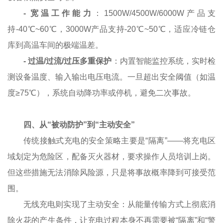
-
宽温工作能力
：1500W/4500W/6000W产品支
持-40℃~60℃，3000W产品支持-20℃~50℃，适应冷链仓
库到高温车间的极端温差。
-
过温/过流/过压多重保护
：内置智能监控系统，实时检
测设备温度、输入输出电压电流。一旦超出安全阈值（如温
度≥75℃），系统自动降功率或停机，避免二次事故。
四、从“被动防护”到“主动安全”
传统接触式充电的安全策略主要是“隔离”——将充电区
域划定为危险区，配备灭火器材，要求操作人员培训上岗。
但这些措施无法消除风险源，只是将事故概率降到可接受范
围。
无线充电则实现了主动安全：从能量传输方式上彻底消
除火花的产生条件，让充电过程本身不再需要被“隔离”和“警