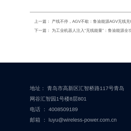
上一篇：
产线不停，AGV不歇：鲁渝能源AGV无线充
下一篇：
为工业机器人注入“无线能量”：鲁渝能源全
地址： 青岛市高新区汇智桥路117号青岛
网谷汇智园1号楼8层801
电话 ：
4008509189
邮箱 ：
luyu@wireless-power.com.cn