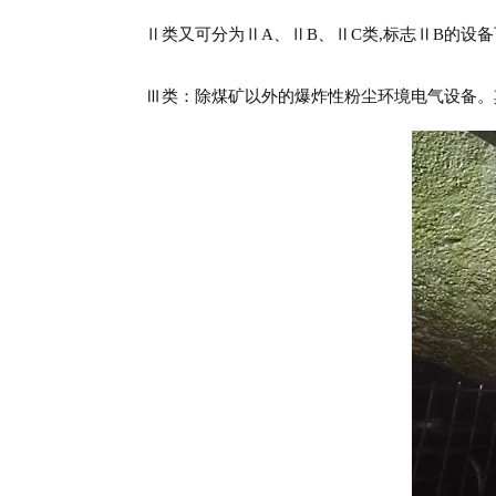
Ⅱ
类又可分为
Ⅱ
A、
Ⅱ
B、
Ⅱ
C类,标志
Ⅱ
B的设
Ⅲ
类：除煤矿以外的爆炸性粉尘环境电气设备。