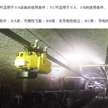
备可适用于
Ⅱ
A设备的使用条件；
Ⅱ
C可适用于
Ⅱ
A、
Ⅱ
B的使用条件。
其中，
Ⅲ
A类：可燃性飞絮；
Ⅲ
B类：非导电性粉尘；
Ⅲ
C类： 导电