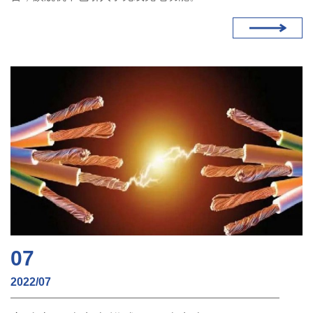
07
2022/07