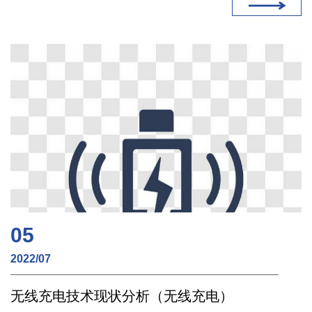
05
2022/07
无线充电技术现状分析（无线充电）