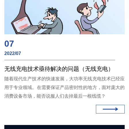
07
2022/07
无线充电技术亟待解决的问题（无线充电）
随着现代生产技术的快速发展，大功率无线充电技术已经应
用于专业领域。在需要保证产品密封性的地方，面对庞大的
消费设备市场，能否说服人们去掉最后一根线缆？