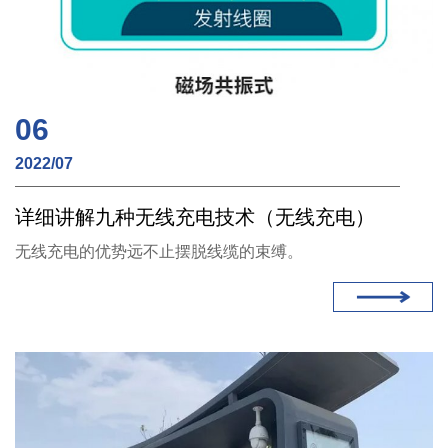
06
2022/07
详细讲解九种无线充电技术（无线充电）
无线充电的优势远不止摆脱线缆的束缚。