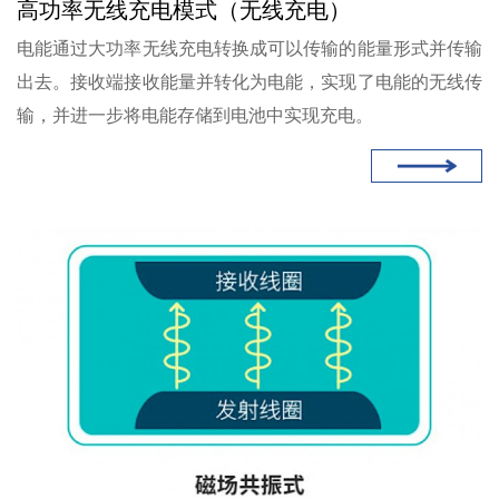
高功率无线充电模式（无线充电）
电能通过大功率无线充电转换成可以传输的能量形式并传输
出去。接收端接收能量并转化为电能，实现了电能的无线传
输，并进一步将电能存储到电池中实现充电。